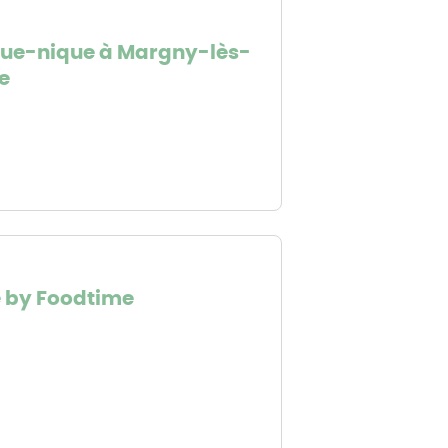
que-nique à Margny-lès-
e
e Lejniece / Pixabay
ie by Foodtime