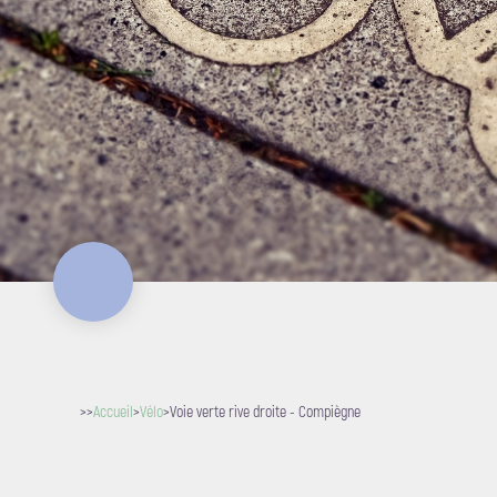
>>
Accueil
>
Vélo
>
Voie verte rive droite - Compiègne