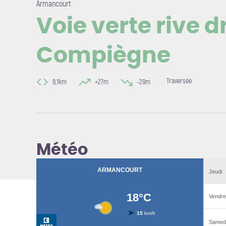
Armancourt
Voie verte rive d
Compiègne
Voir l'i
Traversée
8,1km
+27m
-29m
Météo