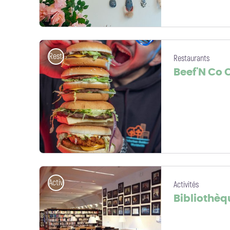
atelier - sarah morin
Restaurants
Restaurants
Beef'N Co
Beef'N Co_VIT - Beef'N Co
Activités
Activités
Bibliothèq