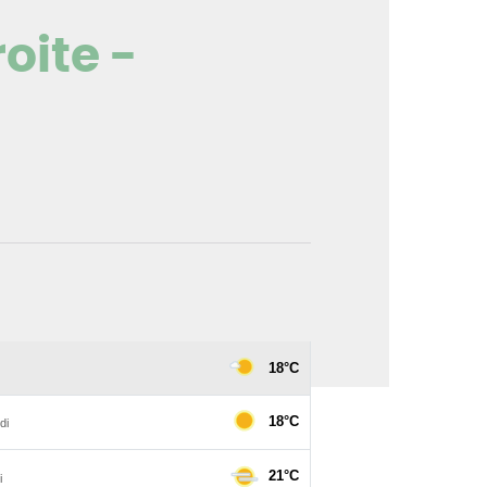
roite -
mage en plein écran