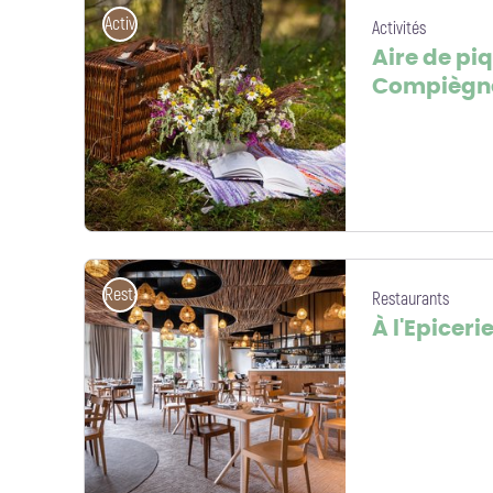
Activités
Activités
Aire de pi
Compiègn
Pique-nique_© Kristine Lejniece Pixabay - Non contractuelle - © Kristin
Restaurants
Restaurants
À l'Epicer