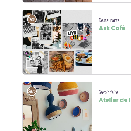
Restaurant plan large 5 - Hôtel Mercure Compiègne Sud
Restaurants
Restaurants
Ask Café
Ask Café_Site internet - Ask Café
Savoir faire
Savoir faire
Atelier de