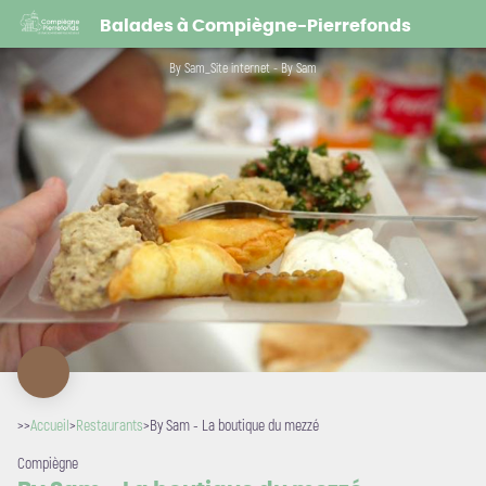
By Sam - La boutique du mezzé
Balades à Compiègne-Pierrefonds
By Sam_Site internet - By Sam
>>
Accueil
>
Restaurants
>
By Sam - La boutique du mezzé
Compiègne