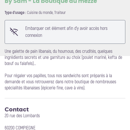
By Sam - La boutique du mezzé
Type d'usage :
Cuisine du monde, Traiteur
Voir l'image en plein écran
Embarquer cet élément afin d'y avoir accès hors
connexion
Une galette de pain libanais, du houmous, des crudités, quelques
ingrédients secrets et une garniture au choix (poulet mariné, kefta de
bœuf ou falafels)…
Pour régaler vos papilles, tous nos sandwichs sont préparés à la
demande et vous retrouverez dans notre boutique de nombreuses
spécialités libanaises (épicerie fine, cave à vins).
Contact
20 rue des Lombards
60200 COMPIEGNE