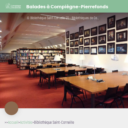
Bibliothèque Saint-Corneille
Balades à Compiègne-Pierrefonds
© Bibliothèque Saint-Corneille (2) - Bibliothèques de Compiègne
>>
Accueil
>
Activités
>
Bibliothèque Saint-Corneille