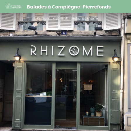
Restaurant Rhizome
Balades à Compiègne-Pierrefonds
© Restaurant Rhizome_VIT - Restaurant Rhizome