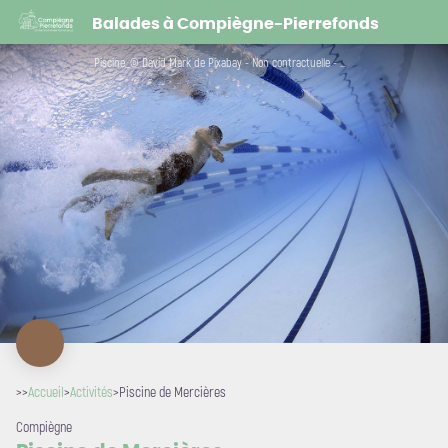
Piscine de Mercières
Balades à Compiègne-Pierrefonds
Piscine_© David Mark de Pixabay - Non contractuelle - © David Mark / Pixabay
>>
Accueil
>
Activités
>
Piscine de Mercières
Compiègne