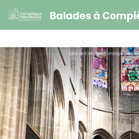
Balades à Compi
Église Saint-Antoine_© Compiègne Tourisme