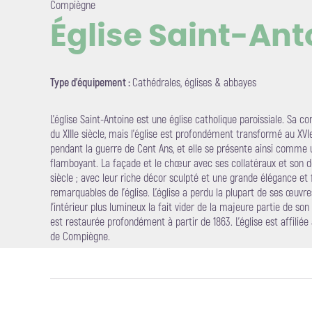
Compiègne
Église Saint-Ant
Voir l'i
Type d'équipement :
Cathédrales, églises & abbayes
L'église Saint-Antoine est une église catholique paroissiale. Sa 
du XIIIe siècle, mais l'église est profondément transformé au XVI
pendant la guerre de Cent Ans, et elle se présente ainsi comme
flamboyant. La façade et le chœur avec ses collatéraux et son
siècle ; avec leur riche décor sculpté et une grande élégance et 
remarquables de l'église. L'église a perdu la plupart de ses œuvr
l'intérieur plus lumineux la fait vider de la majeure partie de so
est restaurée profondément à partir de 1863. L'église est affilié
de Compiègne.