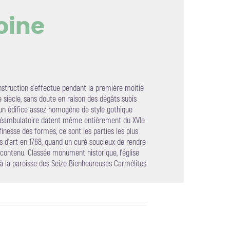
oine
mage en plein écran
construction s'effectue pendant la première moitié
e siècle, sans doute en raison des dégâts subis
 un édifice assez homogène de style gothique
 déambulatoire datent même entièrement du XVIe
finesse des formes, ce sont les parties les plus
es d'art en 1768, quand un curé soucieux de rendre
n contenu. Classée monument historique, l'église
e à la paroisse des Seize Bienheureuses Carmélites