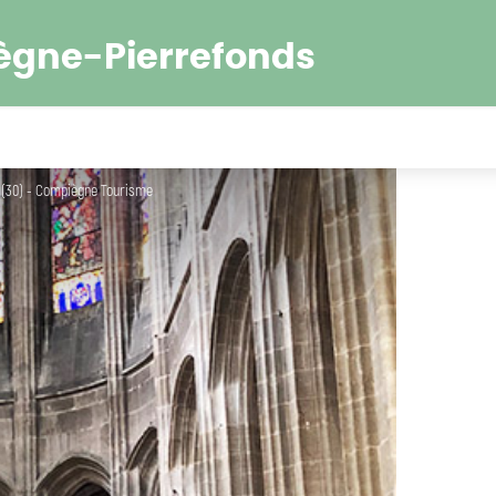
ègne-Pierrefonds
 (30) - Compiègne Tourisme