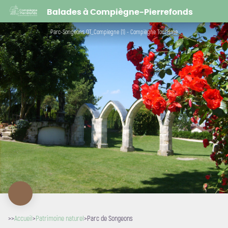
Parc de Songeons
Balades à Compiègne-Pierrefonds
Parc-Songeons OT_Compiegne (1) - Compiègne Tourisme
>>
Accueil
>
Patrimoine naturel
>
Parc de Songeons