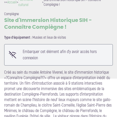
>>
Accueil
>
>
Compiègne !
culturel
Compiègne
Site d'Immersion Historique SIH -
Connaître Compiègne !
Voir l'image en plein écran
Type d'équipement :
Musées et lieux de visites
Embarquer cet élément afin d'y avoir accès hors
connexion
Créé au sein du musée Antoine Vivenel, le site d’immersion historique
«?Connaître Compiègne?!?» offre un espace d’interprétation inédit du
territoire. Un film d’introduction associé à 9 stations interactives
promet une découverte immersive des sites emblématiques de la
destination Compiègne-Pierrefonds. Les supports d’interprétation
mettent en scène l’histoire de neuf lieux majeurs comme le site gallo-
romain de Champlieu, le cloître Saint-Corneille, l’église Saint-Pierre des
Minimes, le château de Compiègne, le château de Pierrefonds, le
pavillon Eugénie, l’hôtel de ville… Le visiteur plonge dans l’Histoire du