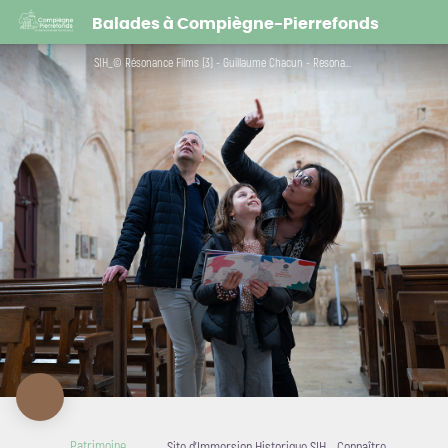
Site d'Immersion Historique SIH - Connaître Compiègne !
Balades à Compiègne-Pierrefonds
SIH_© Résonance Films (3) - Guillaume Chacun - Resonance Films
Patrimoine
Site d'Immersion Historique SIH - Connaître