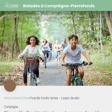
Picardie Forêts Vertes - Loueur de vélo
Balades à Compiègne-Pierrefonds
Pistes cyclables dans la forêt de Compiègne - Guillaume Chacune - Resonance Films
>>
Accueil
>
Activités
>
Picardie Forêts Vertes - Loueur de vélo
Compiègne