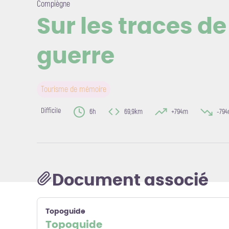
Compiègne
Sur les traces d
guerre
Voir l'i
Tourisme de mémoire
Difficile
6h
69,9km
+794m
-79
Document associé
Topoguide
Topoguide