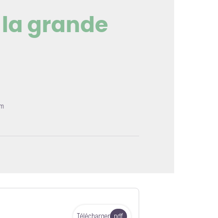
e la grande
mage en plein écran
4m
Télécharger
pdf