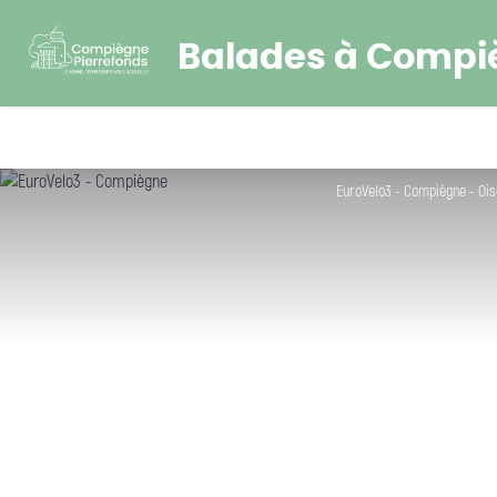
Balades à Compi
EuroVelo3 - Compiègne - Oi