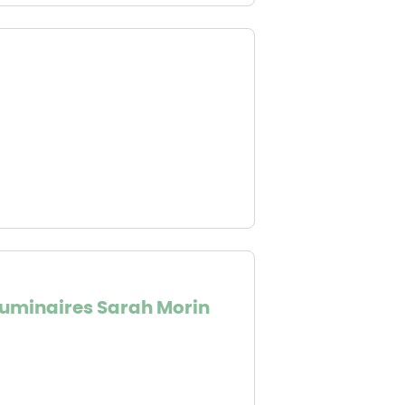
e Lejniece / Pixabay
 luminaires Sarah Morin