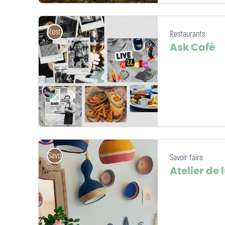
Pique-nique_© Kristine Lejniece Pixabay - Non contractuelle - © Kristin
Restaurants
Restaurants
Ask Café
Ask Café_Site internet - Ask Café
Savoir faire
Savoir faire
Atelier de