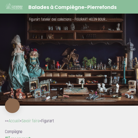
Figurart
Balades à Compiègne-Pierrefonds
Figurart l'atelier des collections - FIGURART HELEN BOURCH
>>
Accueil
>
Savoir faire
>
Figurart
Compiègne