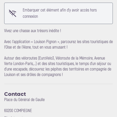
Embarquer cet élément afin d'y avoir accès hors
connexion
Vivez une chasse aux trésors inédite !
Avec l’application « Louison Pignon », parcourez les sites touristiques de
Voir l'image en plein écran
l'Oise et de l'Aisne, tout en vous amusant !
Autour des véloroutes (EuroVelo3, Véloroute de la Mémoire, Avenue
Verte London-Paris,…) et des sites touristiques, le temps d’un séjour ou
d’une escapade, découvrez les pépites des territoires en compagnie de
Louison et ses drôles de compagnons !
Contact
Place du Général de Gaulle
60200 COMPIEGNE