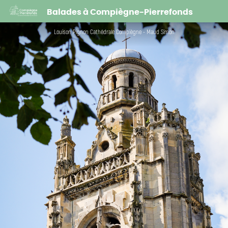
Les folles aventures de Louison Pignon - Du grabuge chez les dormeurs...
Balades à Compiègne-Pierrefonds
Louison Pignon Cathédrale Compiègne - Maud Simon