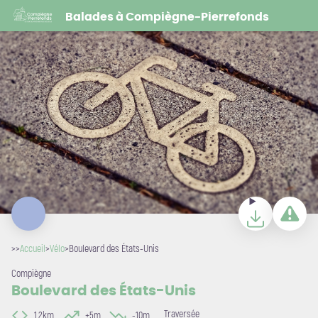
Boulevard des États-Unis
Balades à Compiègne-Pierrefonds
Pixabay
Télécharger
Signaler u
>>
Accueil
>
Vélo
>
Boulevard des États-Unis
Compiègne
Boulevard des États-Unis
Traversée
1,2km
+5m
-10m