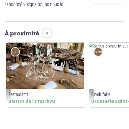
randonnée, signalez-les nous ici :
À proximité
4
Restaurants
Savoir faire
Restaurants
Savoir faire
Bistrot de l'Imprévu_© FB - Bistrot de l'Imprévu
Bieres-Brasserie-Saint-Meda
Bistrot de l'Imprévu
Brasserie Sain