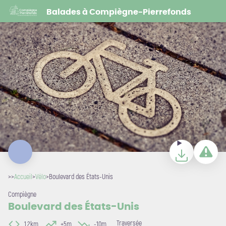
Boulevard des États-Unis
Balades à Compiègne-Pierrefonds
Pixabay
Télécharger
Signaler u
>>
Accueil
>
Vélo
>
Boulevard des États-Unis
Compiègne
Boulevard des États-Unis
Traversée
1,2km
+5m
-10m