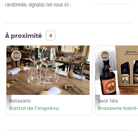
randonnée, signalez-les nous ici :
À proximité
4
Restaurants
Savoir faire
Restaurants
Savoir faire
Bistrot de l'Imprévu_© FB - Bistrot de l'Imprévu
Bieres-Brasserie-Saint-Meda
Bistrot de l'Imprévu
Brasserie Sain