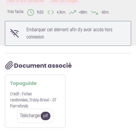
Dans la forêt domaniale
Dans nos villages
Voir l'image en plein écran
Très facile
1h30
4,1km
+66m
-65m
Embarquer cet élément afin d'y avoir accès hors
connexion
Document associé
Topoguide
Crédit :
Fiches
randonnées_Trosly-Breuil - OT
Pierrefonds
Télécharger
pdf