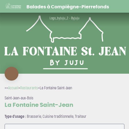
La Fontaine Saint-Jean
Balades à Compiègne-Pierrefonds
Logo_byJuju_2 - Byjuju
>>
Accueil
>
Restaurants
>
La Fontaine Saint-Jean
Saint-Jean-aux-Bois
La Fontaine Saint-Jean
Voir l'image en plein écran
Type d'usage :
Brasserie, Cuisine traditionnelle, Traiteur