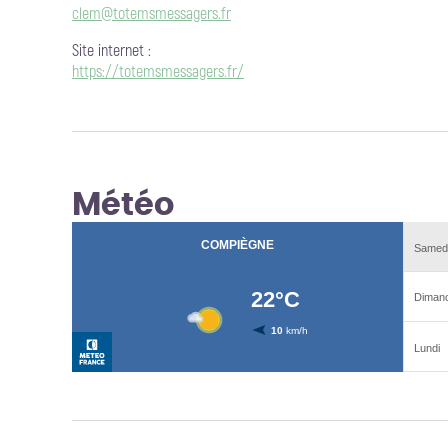
clem@totemsmessagers.fr
Site internet
:
https://totemsmessagers.fr/
Météo