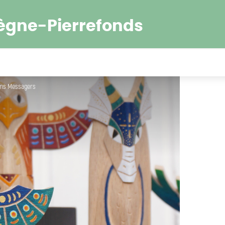
ègne-Pierrefonds
ems Messagers