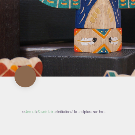
>>
Accueil
>
Savoir faire
>
Initiation à la sculpture sur bois