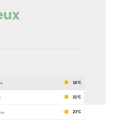
eux
mage en plein écran