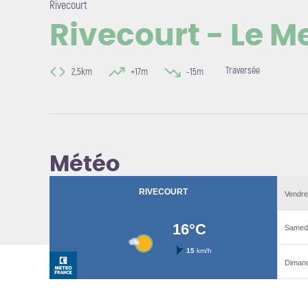
Rivecourt
Rivecourt - Le M
Voir l'i
Traversée
2,5km
+17m
-15m
Météo