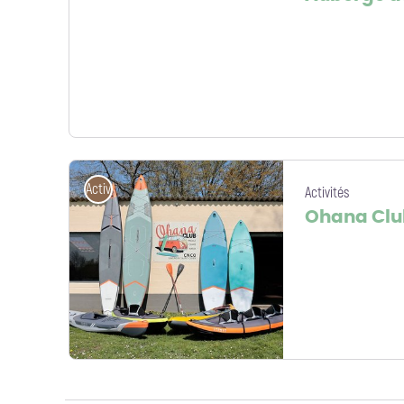
Auberge du Bac_Site internet - Auberge du Bac
Activités
Activités
Ohana Club
Ohana Club - Centre nautique - Ohana Club