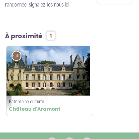
randonnée, signalez-les nous ici :
À proximité
1
Patrimoine culturel
Patrimoine culturel
Verberie_(60),_château_d'Aramont,_façade_occidentale - Pierre Poschadel
Château d'Aramont