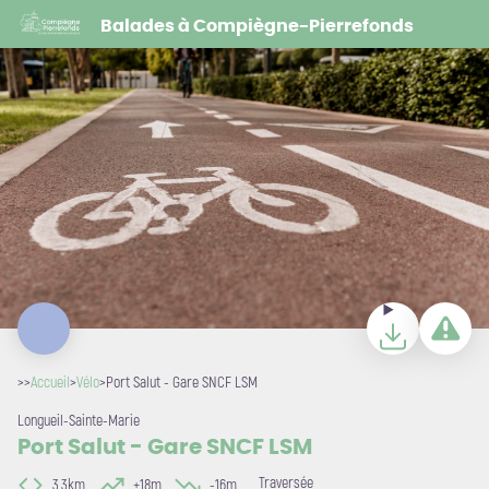
Port Salut - Gare SNCF LSM
Balades à Compiègne-Pierrefonds
Freepik
Télécharger
Signaler u
>>
Accueil
>
Vélo
>
Port Salut - Gare SNCF LSM
Longueil-Sainte-Marie
Port Salut - Gare SNCF LSM
Traversée
3,3km
+18m
-16m