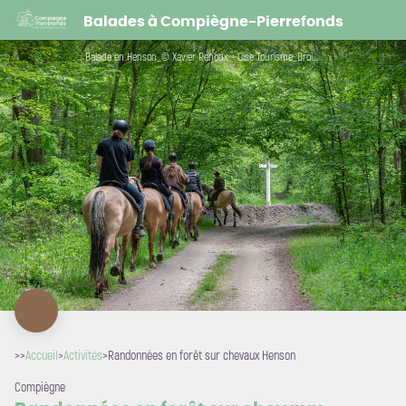
Randonnées en forêt sur chevaux Henson
Balades à Compiègne-Pierrefonds
Balade en Henson_© Xavier Renoux - Oise Tourisme_Droits jusqu'au 15.07.2031 (5) - Xavier Renoux - Oise Tourisme
>>
Accueil
>
Activités
>
Randonnées en forêt sur chevaux Henson
Compiègne