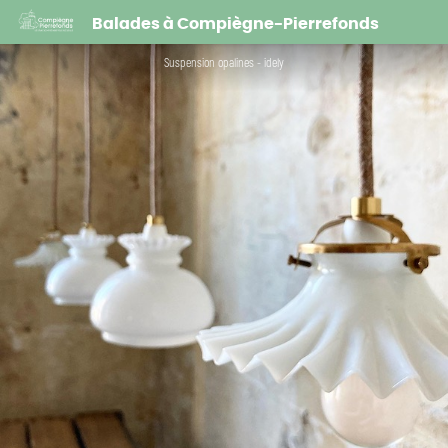
L'atelier boutique Idely - création de luminaires et brocante
Balades à Compiègne-Pierrefonds
Suspension opalines - idely