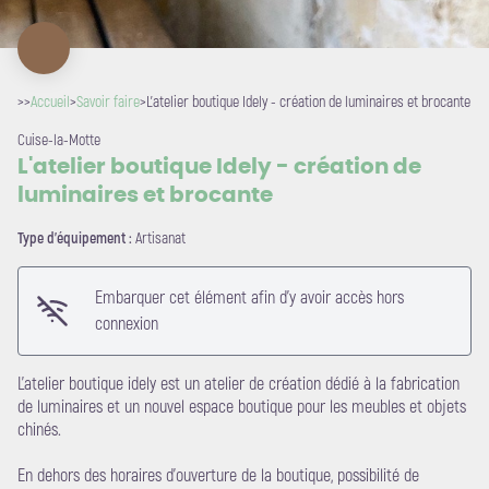
>>
Accueil
>
Savoir faire
>
L'atelier boutique Idely - création de luminaires et brocante
Cuise-la-Motte
L'atelier boutique Idely - création de
luminaires et brocante
Type d'équipement :
Artisanat
Embarquer cet élément afin d'y avoir accès hors
Voir l'image en plein écran
connexion
L’atelier boutique idely est un atelier de création dédié à la fabrication
de luminaires et un nouvel espace boutique pour les meubles et objets
chinés.
En dehors des horaires d'ouverture de la boutique, possibilité de