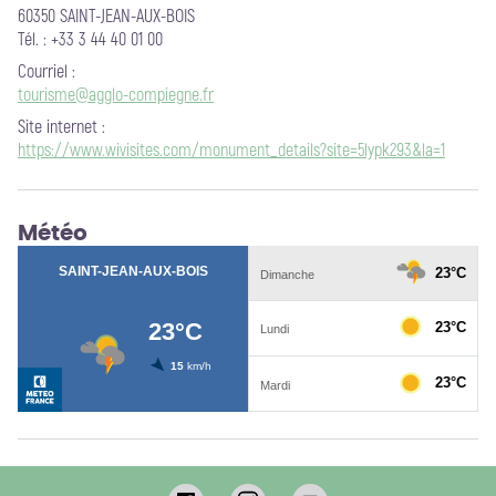
60350 SAINT-JEAN-AUX-BOIS
Tél. : +33 3 44 40 01 00
Courriel
:
tourisme@agglo-compiegne.fr
Site internet
:
https://www.wivisites.com/monument_details?site=5lypk293&la=1
Météo