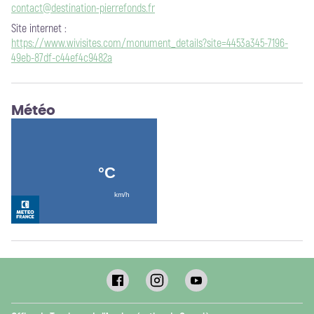
contact@destination-pierrefonds.fr
Site internet
:
https://www.wivisites.com/monument_details?site=4453a345-7196-
49eb-87df-c44ef4c9482a
Météo