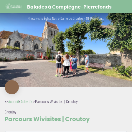
Parcours Wivisites | Croutoy
Balades à Compiègne-Pierrefonds
Photo visite Église Notre-Dame de Croutoy - OT Pierrefonds
>>
Accueil
>
Activités
>
Parcours Wivisites | Croutoy
Croutoy
Parcours Wivisites | Croutoy
Voir l'image en plein écran