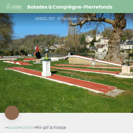
Mini-golf du Kiosque
Balades à Compiègne-Pierrefonds
20260320_111217 - OT Pierrefonds, Lisièrs de l'Oise
>>
Accueil
>
Activités
>
Mini-golf du Kiosque