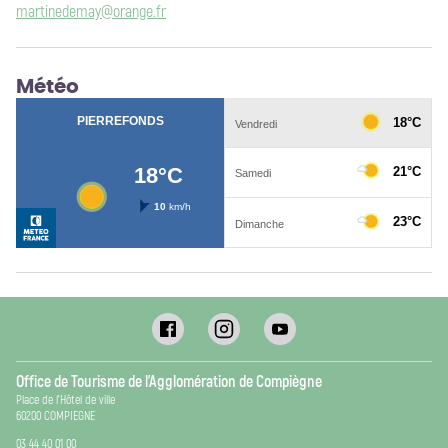
martinedemay@orange.fr
Météo
Office de Tourisme de l’Agglomération de Compiègne
Place de l’Hôtel de ville
60200 COMPIEGNE
03 44 40 01 00