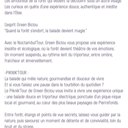
Les amoureux de la forêt qui veulent la découvrir sous un autre visage.
Les curieux en quête d’une expérience douce, authentique et inédite
dans l’Oise.
L’esprit Green Biclou
“Quand la forêt s’endort, la balade devient magie.”
Avec le Noctambul’Tour, Green Biclou vous propose une expérience
insolite et écologique, où la forêt devient théâtre de vos émotions.
Un moment suspendu, au rythme lent du triporteur, entre ombre,
fraîcheur et émerveillement.
-PIKNIK'TOUR :
La balade qui mêle nature, gourmandise et douceur de vivre
Et si vous faisiez une pause dans le tourbillon du quotidien ?
Le Piknik’Tour de Green Biclou vous invite à vivre une expérience unique
: une balade douce en triporteur électrique, ponctuée d’un pique-nique
local et gourmand, au cœur des plus beaux paysages de Pierrefonds.
Entre forêt, étangs et points de vue secrets, laissez-vous guider par la
nature, puis savourez un moment de détente et de convivialité, loin du
bruit et du stress.