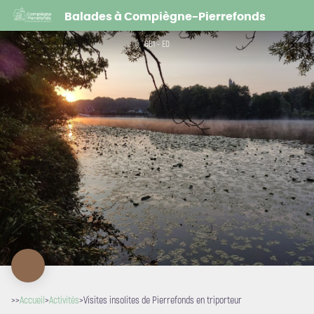
Visites insolites de Pierrefonds en triporteur
Balades à Compiègne-Pierrefonds
GB1 - ED
>>
Accueil
>
Activités
>
Visites insolites de Pierrefonds en triporteur