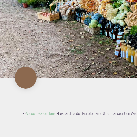
>>
Accueil
>
Savoir faire
>
Les Jardins de Hautefontaine & Béthancourt en Valo