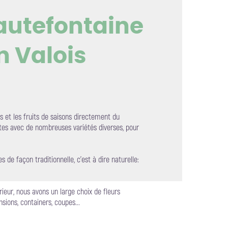
autefontaine
n Valois
mage en plein écran
et les fruits de saisons directement du
es avec de nombreuses variétés diverses, pour
 de façon traditionnelle, c’est à dire naturelle:
ieur, nous avons un large choix de fleurs
nsions, containers, coupes...