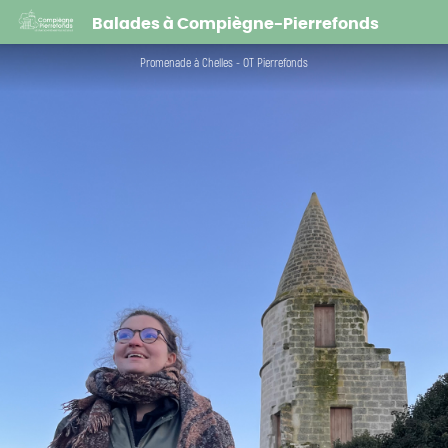
Parcours Wivisites | À la découverte de Chelles et de Saint-Etienne-Roilaye
Balades à Compiègne-Pierrefonds
Promenade à Chelles - OT Pierrefonds