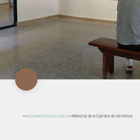
>>
Accueil
>
Patrimoine culturel
>
Mémorial de la Clairière de l'Armistice