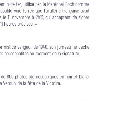
emin de fer, utilisé par le Maréchal Foch comme
uble voie ferrée que l’artillerie française avait
 le 11 novembre à 2h15, qui acceptent de signer
 11 heures précises. »
s l’Armistice vengeur de 1940, son jumeau ne cache
ntes personnalités au moment de la signature.
 de 800 photos stéréoscopiques en noir et blanc,
e Verdun, de la fête de la Victoire.