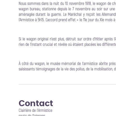
Nous sommes dans la nuit du 10 novembre 1918, le wagon de ch
wagon bureau, stationne depuis le 7 novembre au soir sur une do
aménagée durant la guerre. Le Maréchal y reçoit les Allemands
l’Armistice à 5h15. L’accord prend effet « le 11e jour du XIe mois à
Si le wagon original n’est plus, détruit sur ordre d'Hitler aprè
rien de l’instant crucial et révèle où étaient placées les différe
À côté du wagon, le musée mémorial de l’armistice abrite près
saisissants témoignages de la vie des poilus, de la mobilisation, d
Contact
Clairière de l'Armistice