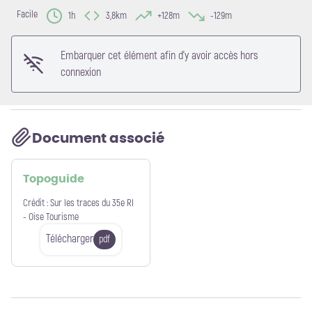
Voir l'image en plein écran
Facile
1h
3,8km
+128m
-129m
Embarquer cet élément afin d'y avoir accès hors
connexion
Document associé
Topoguide
Crédit :
Sur les traces du 35e RI
- Oise Tourisme
Télécharger
pdf