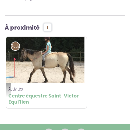
À proximité
1
Activités
Activités
équitation 6 - Equi'lien
Centre équestre Saint-Victor -
Equi'lien