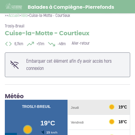
Cuise-la-Motte - Courtieux
Voir l'image en plein écran
Balades à Compiègne-Pierrefonds
Alison Colombel
>>
Accueil
>
Vélo
>
Cuise-la-Motte - Courtieux
Trosly-Breuil
Cuise-la-Motte - Courtieux
Aller-retour
6,7km
+51m
-48m
Embarquer cet élément afin d'y avoir accès hors
connexion
Météo