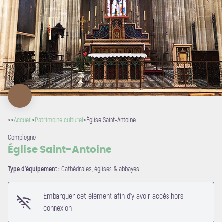
>>
Accueil
>
Patrimoine culturel
>
Église Saint-Antoine
Compiègne
Église Saint-Antoine
Type d'équipement :
Cathédrales, églises & abbayes
Embarquer cet élément afin d'y avoir accès hors
connexion