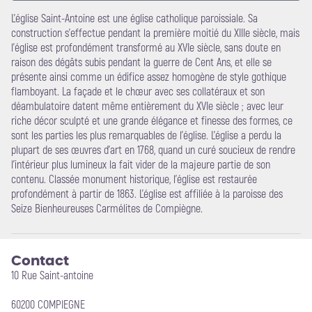
L'église Saint-Antoine est une église catholique paroissiale. Sa
construction s'effectue pendant la première moitié du XIIIe siècle, mais
Voir l'image en plein écran
l'église est profondément transformé au XVIe siècle, sans doute en
raison des dégâts subis pendant la guerre de Cent Ans, et elle se
présente ainsi comme un édifice assez homogène de style gothique
flamboyant. La façade et le chœur avec ses collatéraux et son
déambulatoire datent même entièrement du XVIe siècle ; avec leur
riche décor sculpté et une grande élégance et finesse des formes, ce
sont les parties les plus remarquables de l'église. L'église a perdu la
plupart de ses œuvres d'art en 1768, quand un curé soucieux de rendre
l'intérieur plus lumineux la fait vider de la majeure partie de son
contenu. Classée monument historique, l'église est restaurée
profondément à partir de 1863. L'église est affiliée à la paroisse des
Seize Bienheureuses Carmélites de Compiègne.
Contact
10 Rue Saint-antoine
60200 COMPIEGNE