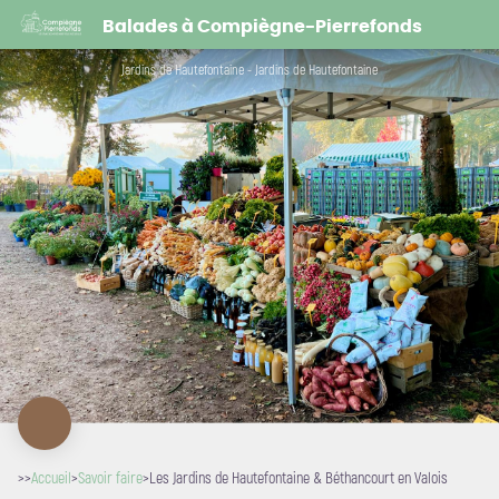
Les Jardins de Hautefontaine & Béthancourt en Valois
Balades à Compiègne-Pierrefonds
Jardins de Hautefontaine - Jardins de Hautefontaine
>>
Accueil
>
Savoir faire
>
Les Jardins de Hautefontaine & Béthancourt en Valois