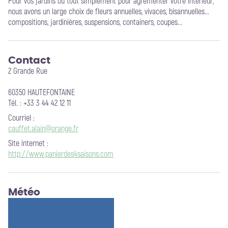
Pour vos jardins ou tout simplement pour agrémenter votre intérieur,
nous avons un large choix de fleurs annuelles, vivaces, bisannuelles...
compositions, jardinières, suspensions, containers, coupes...
Contact
2 Grande Rue
60350 HAUTEFONTAINE
Tél. : +33 3 44 42 12 11
Courriel
:
cauffet.alain@orange.fr
Site internet
:
http://www.panierdes4saisons.com
Météo