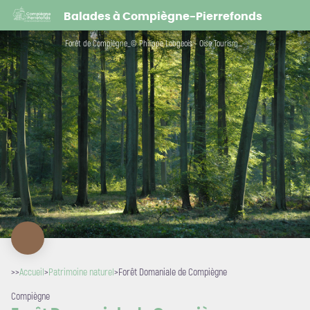
Forêt Domaniale de Compiègne
Balades à Compiègne-Pierrefonds
Forêt de Compiègne_© Philippe Lobgeois - Oise Tourisme - Philippe Lobgeois / Oise Tourisme
>>
Accueil
>
Patrimoine naturel
>
Forêt Domaniale de Compiègne
Compiègne