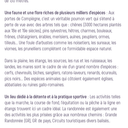
de 130 mètres.
Une faune et une flore riches de plusieurs milliers d’espèces
: Aux
portes de Compiègne, c’est un véritable poumon vert qui s’étend à
perte de vue avec des arbres tels que : chênes (3000 hectares plantés
aux 18e et 19e siècles), pins sylvestres, hêtres, charmes, bouleaux,
frênes, châtaigniers, érables, merisiers, aulnes, peupliers, ormes,
tilleuls... Une foule d’arbustes comme les noisetiers, les sureaux, les
viornes, les prunelliers complètent ce formidable espace naturel.
Dans la plaine, les étangs, les sources, les rus et les ruisseaux, les
landes, les mares sont le cadre de vie d’un grand nombre d’espèces :
cerfs, chevreuils, biches, sangliers, ratons-laveurs, renards, écureuils,
pics noirs... Des espèces animales qui côtoient également églises,
abbatiales ou ruines gallo-romaines.
Un lieu dédié à la détente et à la pratique sportive
: Les activités telles
que la marche, la course de fond, l’équitation ou la pêche à la ligne en
étangs trouvent ici un cadre idéal. La randonnée est également une
des activités les plus prisées grâce aux nombreux chemins : Grande
Randonnée (GR), GR de pays, Circuits touristiques divers balisés..