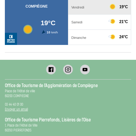
Office de Tourisme de l’Agglomération de Compiègne
Place de l’Hôtel de ville
60200 COMPIEGNE
03 44 40 01 00
Envoyer un email
Office de Tourisme Pierrefonds, Lisières de l’Oise
1, Place de l’Hôtel de Ville
60350 PIERREFONDS