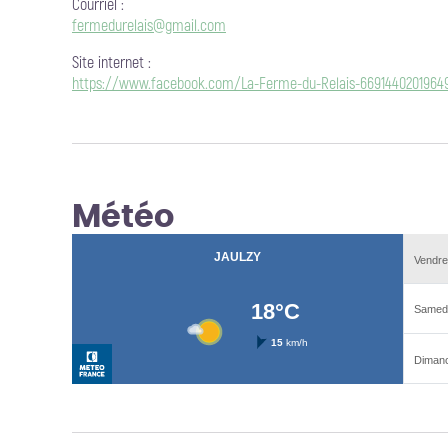
Courriel
:
fermedurelais@gmail.com
Site internet
:
https://www.facebook.com/La-Ferme-du-Relais-6691440201964
Météo