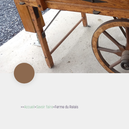
>>
Accueil
>
Savoir faire
>
Ferme du Relais