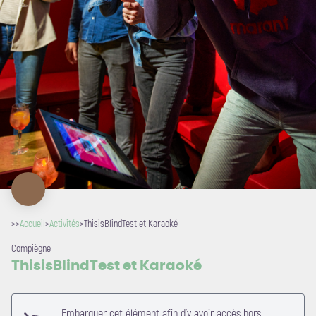
>>
Accueil
>
Activités
>
ThisisBlindTest et Karaoké
Compiègne
ThisisBlindTest et Karaoké
Embarquer cet élément afin d'y avoir accès hors