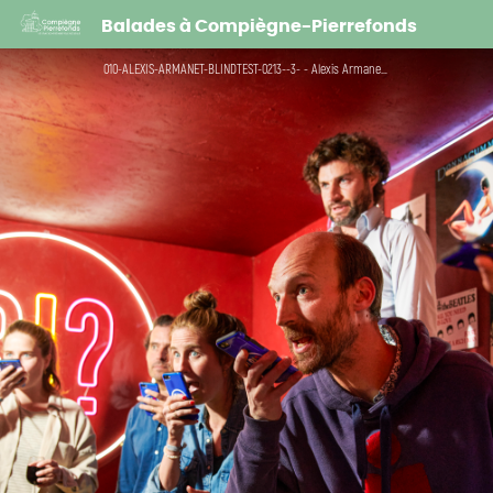
ThisisBlindTest et Karaoké
Balades à Compiègne-Pierrefonds
010-ALEXIS-ARMANET-BLINDTEST-0213--3- - Alexis Armanet / This is Blind Test