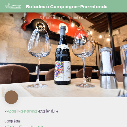
L'Atelier du 14
Balades à Compiègne-Pierrefonds
© L'atelier du 14_VIT - © L'atelier du 14
>>
Accueil
>
Restaurants
>
L'Atelier du 14
Compiègne