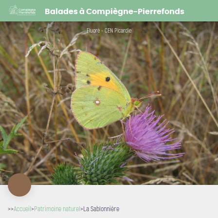
La Sablonnière
Balades à Compiègne-Pierrefonds
Fluoré - CEN Picardie
>>
Accueil
>
Patrimoine naturel
>
La Sablonnière